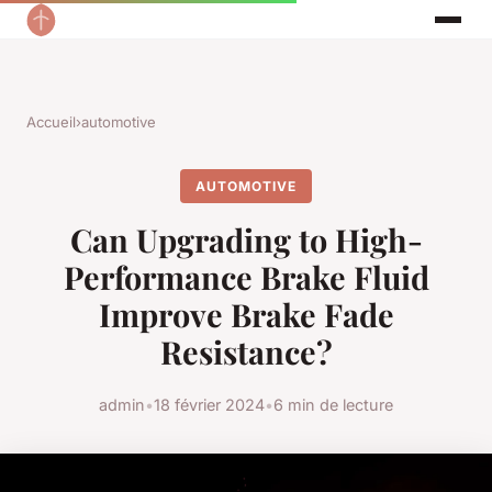
Accueil
›
automotive
AUTOMOTIVE
Can Upgrading to High-
Performance Brake Fluid
Improve Brake Fade
Resistance?
admin
•
18 février 2024
•
6 min de lecture